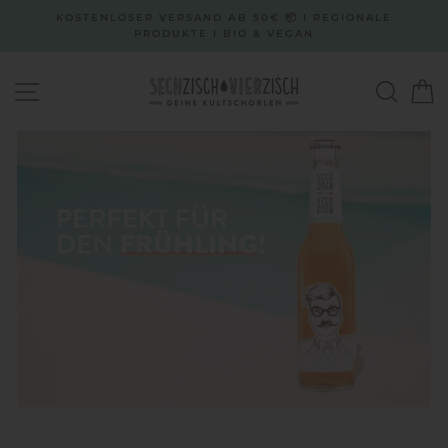
Direkt
KOSTENLOSER VERSAND AB 50€ 📦 I REGIONALE
zum
PRODUKTE I BIO & VEGAN
Inhalt
SECHZISCH
SEITENNAVIGATION
SUCH
E
VIERZISCH
-
WEINSCHOR